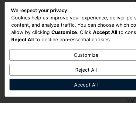
και
We respect your privacy
οι
Cookies help us improve your experience, deliver per
μαθη
content, and analyze traffic. You can choose which co
να
allow by clicking
Customize
. Click
Accept All
to cons
επικ
Reject All
to decline non-essential cookies.
στη
μάθ
Customize
των
γλω
Reject All
και
να
Accept All
επιτ
Conta
το
καλύ
δυνα
αποτ
Στόχ
τους