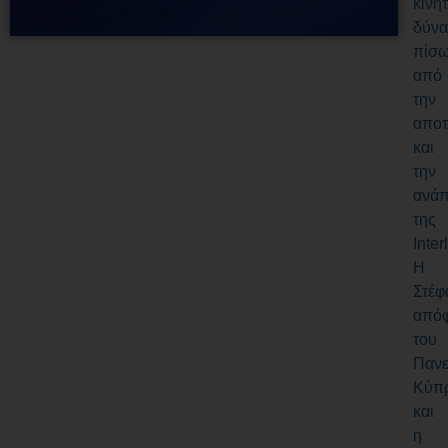
κινη
δύν
πίσ
από
την
αποτ
και
την
ανάπ
της
Inter
Η
Στέφ
απόφ
του
Πανε
Κύπ
και
η