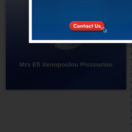
Mrs Efi Xenopoulou Pissouriou