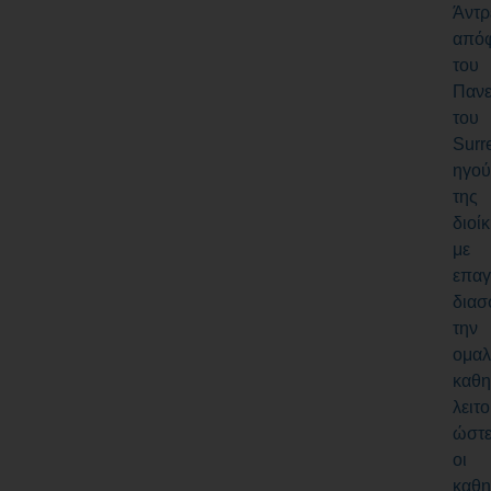
Άντρ
απόφ
του
Πανε
του
Surr
ηγού
της
διοί
με
επαγ
διασ
την
ομα
καθη
λειτο
ώστ
οι
καθη